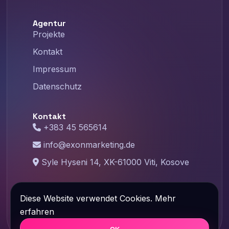
Agentur
Projekte
Kontakt
Impressum
Datenschutz
Kontakt
+383 45 565614
info@exonmarketing.de
Syle Hyseni 14, XK-61000 Viti, Kosove
©
2026
Exon Marketing – Designed with
Diese Website verwendet Cookies.
Mehr
❤️ By Exonmarketing.de
erfahren