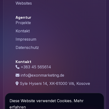
Websites
Agentur
Projekte
Kontakt
Impressum
Datenschutz
Kontakt
+383 45 565614
info@exonmarketing.de
Syle Hyseni 14, XK-61000 Viti, Kosove
©
2026
Exon Marketing – Designed with
Diese Website verwendet Cookies.
Mehr
❤️ By Exonmarketing.de
erfahren