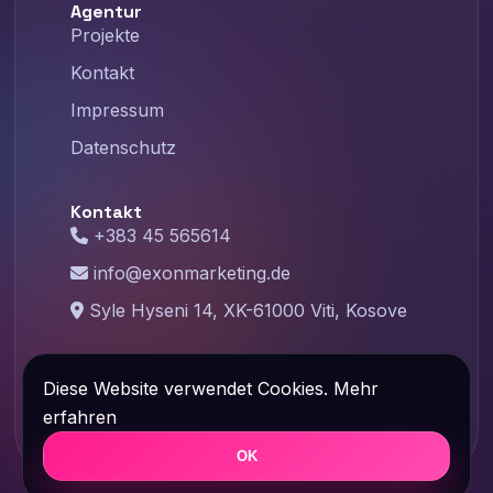
Agentur
Projekte
Kontakt
Impressum
Datenschutz
Kontakt
+383 45 565614
info@exonmarketing.de
Syle Hyseni 14, XK-61000 Viti, Kosove
©
2026
Exon Marketing – Designed with
Diese Website verwendet Cookies.
Mehr
❤️ By Exonmarketing.de
erfahren
OK