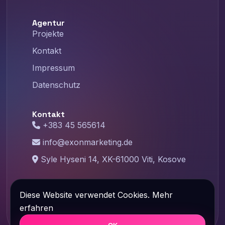
Agentur
Projekte
Kontakt
Impressum
Datenschutz
Kontakt
+383 45 565614
info@exonmarketing.de
Syle Hyseni 14, XK-61000 Viti, Kosove
©
2026
Exon Marketing – Designed with
Diese Website verwendet Cookies.
Mehr
❤️ By Exonmarketing.de
erfahren